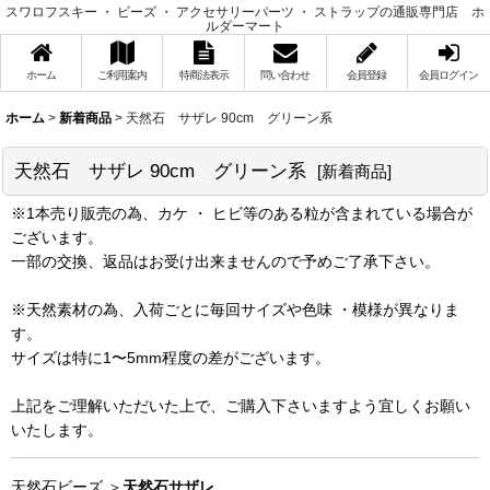
スワロフスキー ・ ビーズ ・ アクセサリーパーツ ・ ストラップの通販専門店 ホ
ルダーマート
ホーム
ご利用案内
特商法表示
問い合わせ
会員登録
会員ログイン
ホーム
>
新着商品
>
天然石 サザレ 90cm グリーン系
天然石 サザレ 90cm グリーン系
[
新着商品
]
※1本売り販売の為、カケ ・ ヒビ等のある粒が含まれている場合が
ございます。
一部の交換、返品はお受け出来ませんので予めご了承下さい。
※天然素材の為、入荷ごとに毎回サイズや色味 ・模様が異なりま
す。
サイズは特に1〜5mm程度の差がございます。
上記をご理解いただいた上で、ご購入下さいますよう宜しくお願い
いたします。
天然石ビーズ ＞
天然石サザレ