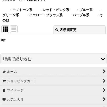
・
モノトーン系
・
レッド・ピンク系
・
ブルー系
・
グリーン系
・
イエロー・ブラウン系
・
パープル系
・
そ
の他
表示順変更
閉じる
0
件
表示数
:
在庫あり
特集で絞り込む
並び順
:
ホーム
スワロフスキー＃5328 グロス販売
絞り込む
ショッピングカート
秋特集
マイページ
【３０円コーナー】 ビーズ ・ チャーム
お気に入り
【３０円コーナー】 爪やすり ・ ヘアゴム