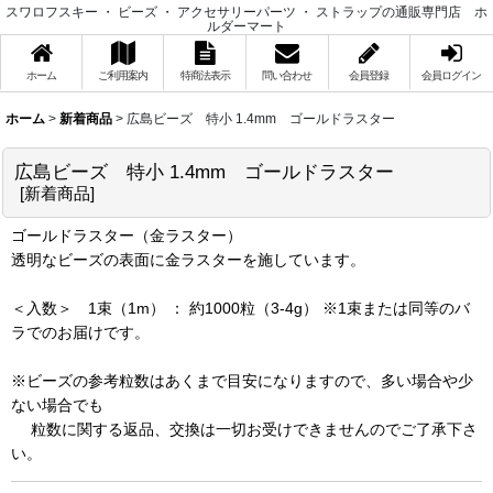
スワロフスキー ・ ビーズ ・ アクセサリーパーツ ・ ストラップの通販専門店 ホ
ルダーマート
ホーム
ご利用案内
特商法表示
問い合わせ
会員登録
会員ログイン
ホーム
>
新着商品
>
広島ビーズ 特小 1.4mm ゴールドラスター
広島ビーズ 特小 1.4mm ゴールドラスター
[
新着商品
]
ゴールドラスター（金ラスター）
透明なビーズの表面に金ラスターを施しています。
＜入数＞ 1束（1m） ： 約1000粒（3-4g） ※1束または同等のバ
ラでのお届けです。
※ビーズの参考粒数はあくまで目安になりますので、多い場合や少
ない場合でも
粒数に関する返品、交換は一切お受けできませんのでご了承下さ
い。