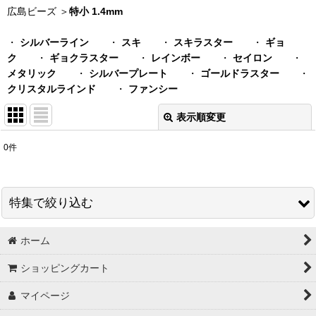
広島ビーズ ＞
特小 1.4mm
・
シルバーライン
・
スキ
・
スキラスター
・
ギョ
ク
・
ギョクラスター
・
レインボー
・
セイロン
・
メタリック
・
シルバープレート
・
ゴールドラスター
・
クリスタルラインド
・
ファンシー
表示順変更
閉じる
0
件
表示数
:
在庫あり
特集で絞り込む
並び順
:
ホーム
スワロフスキー＃5328 グロス販売
絞り込む
ショッピングカート
秋特集
マイページ
【３０円コーナー】 ビーズ ・ チャーム