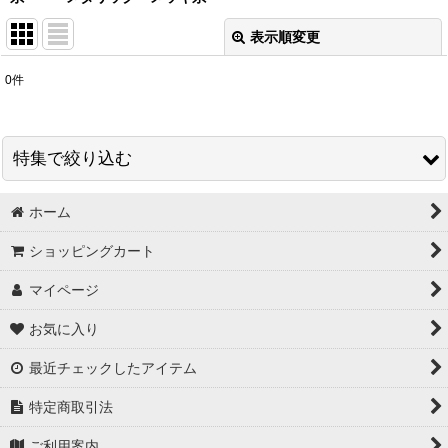
表示順変更
閉じる
0
件
表示数
:
在庫あり
特集で絞り込む
並び順
:
ホーム
スワロフスキー＃5328 グロス販売
絞り込む
ショッピングカート
秋特集
マイページ
【３０円コーナー】 ビーズ ・ チャーム
お気に入り
【３０円コーナー】 爪やすり ・ ヘアゴム
最近チェックしたアイテム
【３０円コーナー】 カメオ ・ カボション
特定商取引法
【３０円コーナー】 つぶ枠チャーム
ご利用案内