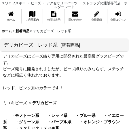
スワロフスキー ・ ビーズ ・ アクセサリーパーツ ・ ストラップの通販専門店 ホ
ルダーマート
ホーム
ご利用案内
特商法表示
問い合わせ
会員登録
会員ログイン
ホーム
>
新着商品
>
デリカビーズ レッド系
デリカビーズ レッド系
[
新着商品
]
デリカビーズはビーズ織り専用に開発された最高級グラスビーズで
す。
ビーズ織りに開発されましたが、ビーズ織りのみならず、ステッチ
などに幅広く使われております。
レッド、ピンク系のカラーです！
ミユキビーズ ＞
デリカビーズ
・
モノトーン系
・
レッド系
・
ブルー系
・
イエロー
系
・
グリーン系
・
パープル系
・
オレンジ・ブラウン
系
・
メタリック・メッキ系