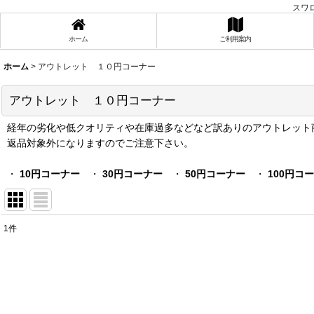
スワ
ホーム
ご利用案内
ホーム
>
アウトレット １０円コーナー
アウトレット １０円コーナー
経年の劣化や低クオリティや在庫過多などなど訳ありのアウトレット
返品対象外になりますのでご注意下さい。
・
10円コーナー
・
30円コーナー
・
50円コーナー
・
100円コ
1
件
表示数
:
在庫あり
並び順
: