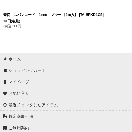
売切 スパンコード 4mm ブルー 【1m入】
[
TA-SPKD1C5
]
10
円
(税別)
(
税込
:
11
円
)
ホーム
ショッピングカート
マイページ
お気に入り
最近チェックしたアイテム
特定商取引法
ご利用案内