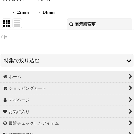
・
12mm
・
14mm
表示順変更
閉じる
0
件
表示数
:
在庫あり
特集で絞り込む
並び順
:
ホーム
スワロフスキー＃5328 グロス販売
絞り込む
ショッピングカート
秋特集
マイページ
【３０円コーナー】 ビーズ ・ チャーム
お気に入り
【３０円コーナー】 爪やすり ・ ヘアゴム
最近チェックしたアイテム
【３０円コーナー】 カメオ ・ カボション