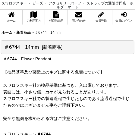
スワロフスキー ・ ビーズ ・ アクセサリーパーツ ・ ストラップの通販専門店 ホ
ルダーマート
ホーム
ご利用案内
特商法表示
問い合わせ
会員登録
会員ログイン
ホーム
>
新着商品
>
＃6744 14mm
＃6744 14mm
[
新着商品
]
＃6744 Flower Pendant
【検品基準及び製造上のキズに関する免責について】
スワロフスキー社の検品基準に基づき、入出庫しております。
表面には、小さな傷、カケが見られることがあります。
スワロフスキー社での製造過程で生じたものであり流通過程で生じ
たものではございません事をご理解下さい。
完全な無傷を求められる方はご注意ください。
スワロフスキー＞
＃6744