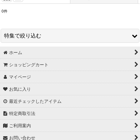
0
件
表示数
:
在庫あり
特集で絞り込む
並び順
:
ホーム
スワロフスキー＃5328 グロス販売
絞り込む
ショッピングカート
秋特集
マイページ
【３０円コーナー】 ビーズ ・ チャーム
お気に入り
【３０円コーナー】 爪やすり ・ ヘアゴム
最近チェックしたアイテム
【３０円コーナー】 カメオ ・ カボション
特定商取引法
【３０円コーナー】 つぶ枠チャーム
ご利用案内
【３０円コーナー】 シェルチャーム
お問い合わせ