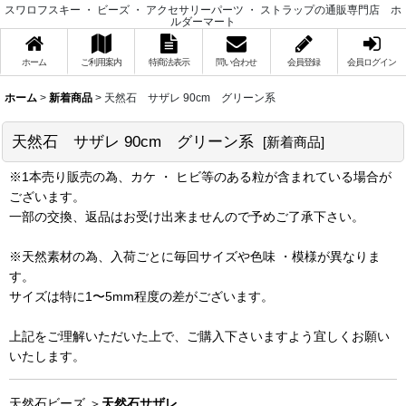
スワロフスキー ・ ビーズ ・ アクセサリーパーツ ・ ストラップの通販専門店 ホ
ルダーマート
ホーム
ご利用案内
特商法表示
問い合わせ
会員登録
会員ログイン
ホーム
>
新着商品
>
天然石 サザレ 90cm グリーン系
天然石 サザレ 90cm グリーン系
[
新着商品
]
※1本売り販売の為、カケ ・ ヒビ等のある粒が含まれている場合が
ございます。
一部の交換、返品はお受け出来ませんので予めご了承下さい。
※天然素材の為、入荷ごとに毎回サイズや色味 ・模様が異なりま
す。
サイズは特に1〜5mm程度の差がございます。
上記をご理解いただいた上で、ご購入下さいますよう宜しくお願い
いたします。
天然石ビーズ ＞
天然石サザレ