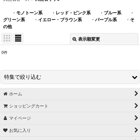
・
モノトーン系
・
レッド・ピンク系
・
ブルー系
・
グリーン系
・
イエロー・ブラウン系
・
パープル系
・
そ
の他
表示順変更
閉じる
0
件
表示数
:
在庫あり
特集で絞り込む
並び順
:
ホーム
スワロフスキー＃5328 グロス販売
絞り込む
ショッピングカート
秋特集
マイページ
【３０円コーナー】 ビーズ ・ チャーム
お気に入り
【３０円コーナー】 爪やすり ・ ヘアゴム