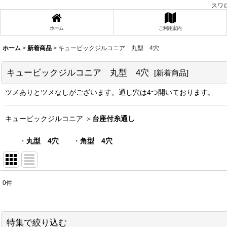
スワ
ホーム
ご利用案内
ホーム
>
新着商品
>
キュービックジルコニア 丸型 4穴
キュービックジルコニア 丸型 4穴
[
新着商品
]
ツメありとツメなしがございます。通し穴は4つ開いております。
キュービックジルコニア ＞
台座付糸通し
・
丸型 4穴
・
角型 4穴
0
件
表示数
:
在庫あり
特集で絞り込む