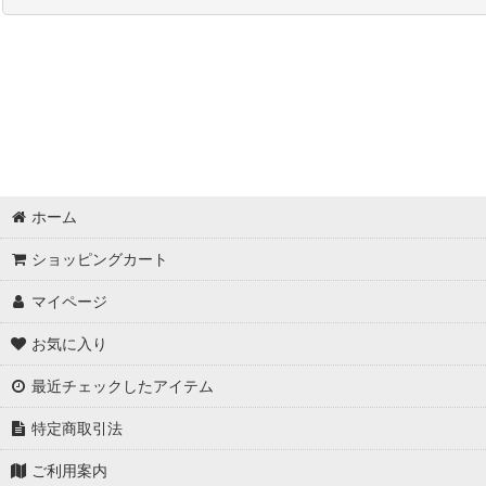
並び順
:
スワロフスキー＃5328 グロス販売
秋特集
【３０円コーナー】 ビーズ ・ チャーム
【３０円コーナー】 爪やすり ・ ヘアゴム
ホーム
【３０円コーナー】 カメオ ・ カボション
ショッピングカート
【３０円コーナー】 つぶ枠チャーム
マイページ
【３０円コーナー】 シェルチャーム
お気に入り
【５０円コーナー】 チャーム各種
最近チェックしたアイテム
【５０円コーナー】 パールビーズ
特定商取引法
ご利用案内
【５０円コーナー】 ビーズ各種