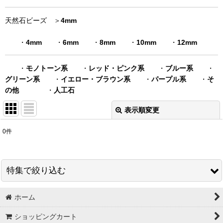
天然石ビーズ ＞
4mm
・
4mm
・
6mm
・
8mm
・
10mm
・
12mm
・
モノトーン系
・
レッド・ピンク系
・
ブルー系
・
グリーン系
・
イエロー・ブラウン系
・
パープル系
・
そ
の他
・
人工石
表示順変更
閉じる
0
件
表示数
:
在庫あり
特集で絞り込む
並び順
:
ホーム
スワロフスキー＃5328 グロス販売
絞り込む
ショッピングカート
秋特集