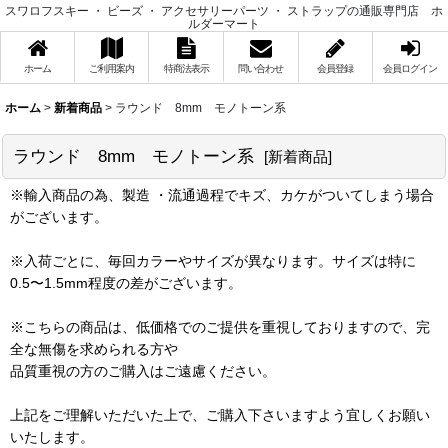
スワロフスキー ・ ビーズ ・ アクセサリーパーツ ・ ストラップの通販専門店 ホ
ルダーマート
ホーム
ご利用案内
特商法表示
問い合わせ
会員登録
会員ログイン
ホーム
>
新着商品
>
ラウンド 8mm モノトーン系
ラウンド 8mm モノトーン系
[
新着商品
]
※輸入商品の為、製造 ・流通過程でキズ、カケがついてしまう場合
がございます。
※入荷ごとに、毎回カラーやサイズが異なります。サイズは特に
0.5〜1.5mm程度の差がございます。
※こちらの商品は、低価格でのご提供を重視しておりますので、完
全な無傷を求められる方や
品質重視の方のご購入はご遠慮ください。
上記をご理解いただいた上で、ご購入下さいますよう宜しくお願い
いたします。