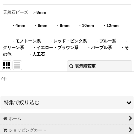
天然石ビーズ ＞
8mm
・
4mm
・
6mm
・
8mm
・
10mm
・
12mm
・
モノトーン系
・
レッド・ピンク系
・
ブルー系
・
グリーン系
・
イエロー・ブラウン系
・
パープル系
・
そ
の他
・
人工石
表示順変更
閉じる
0
件
表示数
:
在庫あり
特集で絞り込む
並び順
:
ホーム
スワロフスキー＃5328 グロス販売
絞り込む
ショッピングカート
秋特集