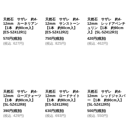
天然石 サザレ 約4-
天然石 サザレ 約4-
天然石 サザレ 約4-
12mm カーネリアン
12mm サンストーン
12mm レッドアベンチ
【1本 約90cm入】
【1本 約90cm入】
ュリン 【1本 約90cm
[
ES-SZ412R1
]
[
ES-SZ412R2
]
入】
[
SL-SZ412R3
]
570
円
(税別)
750
円
(税別)
420
円
(税別)
(
税込
:
627
円
)
(
税込
:
825
円
)
(
税込
:
462
円
)
天然石 サザレ 約4-
天然石 サザレ 約4-
天然石 サザレ 約4-
12mm ローズクォーツ
12mm ロードナイト
12mm レッドジャスパ
【1本 約90cm入】
【1本 約90cm入】
ー 【1本 約90cm入】
[
SL-SZ412R8
]
[
ES-SZ412R6
]
[
SL-SZ412R5
]
390
円
(税別)
630
円
(税別)
500
円
(税別)
(
税込
:
429
円
)
(
税込
:
693
円
)
(
税込
:
550
円
)