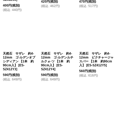
420
円
(税別)
470
円
(税別)
400
円
(税別)
(
税込
:
462
円
)
(
税込
:
517
円
)
(
税込
:
440
円
)
天然石 サザレ 約4-
天然石 サザレ 約4-
天然石 サザレ 約4-
12mm ゴ-ルデンオブ
12mm ゴ-ルデンルチ
12mm ピクチャージャ
シディアン 【1本 約
ルクォ-ツ 【1本 約
スパー 【1本 約90cm
90cm入】
[
ES-
90cm入】
[
ES-
入】
[
ES-SZ412Y5
]
SZ412Y3
]
SZ412Y4
]
560
円
(税別)
590
円
(税別)
590
円
(税別)
(
税込
:
616
円
)
(
税込
:
649
円
)
(
税込
:
649
円
)