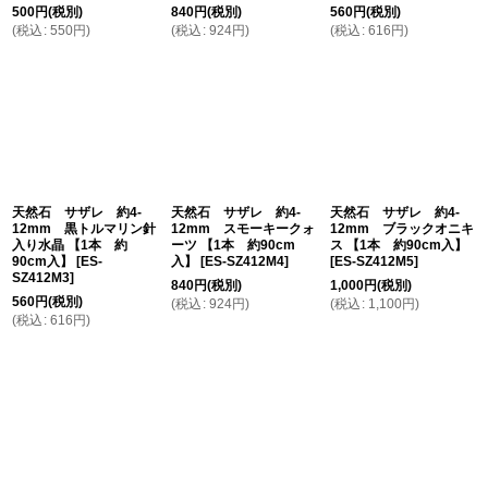
500
円
(税別)
840
円
(税別)
560
円
(税別)
(
税込
:
550
円
)
(
税込
:
924
円
)
(
税込
:
616
円
)
天然石 サザレ 約4-
天然石 サザレ 約4-
天然石 サザレ 約4-
12mm 黒トルマリン針
12mm スモーキークォ
12mm ブラックオニキ
入り水晶 【1本 約
ーツ 【1本 約90cm
ス 【1本 約90cm入】
90cm入】
[
ES-
入】
[
ES-SZ412M4
]
[
ES-SZ412M5
]
SZ412M3
]
840
円
(税別)
1,000
円
(税別)
560
円
(税別)
(
税込
:
924
円
)
(
税込
:
1,100
円
)
(
税込
:
616
円
)