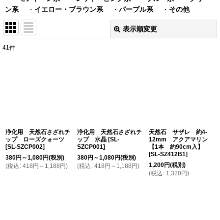
ン系
・
イエロー・ブラウン系
・
パープル系
・
その他
表示順変更
閉じる
41
件
表示数
:
在庫あり
並び順
:
絞り込む
浄化用 天然石さざれチ
浄化用 天然石さざれチ
天然石 サザレ 約4-
ップ ローズクォーツ
ップ 水晶
[
SL-
12mm アクアマリン
[
SL-SZCP002
]
SZCP001
]
【1本 約90cm入】
[
SL-SZ412B1
]
380
円
～1,080
円
(税別)
380
円
～1,080
円
(税別)
1,200
円
(税別)
(
税込
:
418
円
～1,188
円
)
(
税込
:
418
円
～1,188
円
)
(
税込
:
1,320
円
)