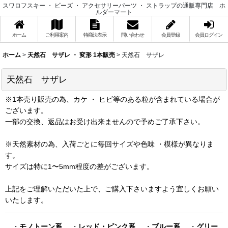
スワロフスキー ・ ビーズ ・ アクセサリーパーツ ・ ストラップの通販専門店 ホ
ルダーマート
ホーム
ご利用案内
特商法表示
問い合わせ
会員登録
会員ログイン
ホーム
>
天然石 サザレ ・ 変形 1本販売
>
天然石 サザレ
天然石 サザレ
※1本売り販売の為、カケ ・ ヒビ等のある粒が含まれている場合が
ございます。
一部の交換、返品はお受け出来ませんので予めご了承下さい。
※天然素材の為、入荷ごとに毎回サイズや色味 ・模様が異なりま
す。
サイズは特に1〜5mm程度の差がございます。
上記をご理解いただいた上で、ご購入下さいますよう宜しくお願い
いたします。
・
モノトーン系
・
レッド・ピンク系
・
ブルー系
・
グリー