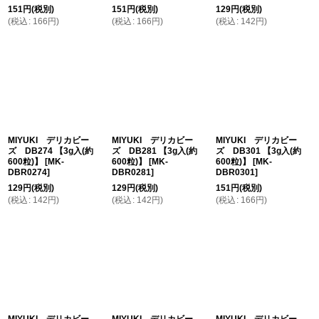
151
円
(税別)
151
円
(税別)
129
円
(税別)
(
税込
:
166
円
)
(
税込
:
166
円
)
(
税込
:
142
円
)
MIYUKI デリカビー
MIYUKI デリカビー
MIYUKI デリカビー
ズ DB274 【3g入(約
ズ DB281 【3g入(約
ズ DB301 【3g入(約
600粒)】
[
MK-
600粒)】
[
MK-
600粒)】
[
MK-
DBR0274
]
DBR0281
]
DBR0301
]
129
円
(税別)
129
円
(税別)
151
円
(税別)
(
税込
:
142
円
)
(
税込
:
142
円
)
(
税込
:
166
円
)