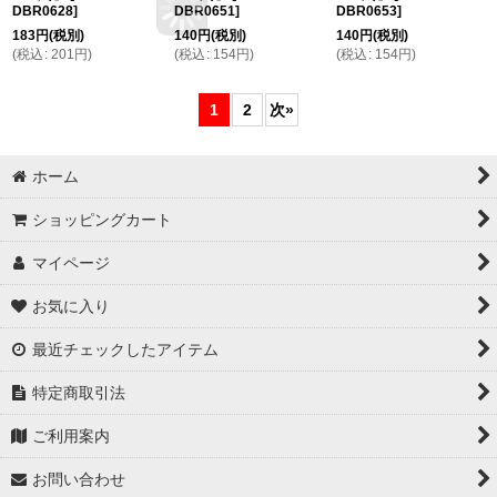
DBR0628
]
DBR0651
]
DBR0653
]
183
円
(税別)
140
円
(税別)
140
円
(税別)
(
税込
:
201
円
)
(
税込
:
154
円
)
(
税込
:
154
円
)
1
2
次
»
ホーム
ショッピングカート
マイページ
お気に入り
最近チェックしたアイテム
特定商取引法
ご利用案内
お問い合わせ