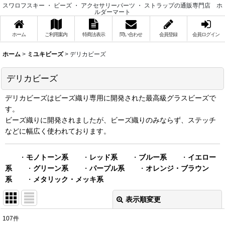
スワロフスキー ・ ビーズ ・ アクセサリーパーツ ・ ストラップの通販専門店 ホ
ルダーマート
ホーム
ご利用案内
特商法表示
問い合わせ
会員登録
会員ログイン
ホーム
>
ミユキビーズ
>
デリカビーズ
デリカビーズ
デリカビーズはビーズ織り専用に開発された最高級グラスビーズで
す。
ビーズ織りに開発されましたが、ビーズ織りのみならず、ステッチ
などに幅広く使われております。
・
モノトーン系
・
レッド系
・
ブルー系
・
イエロー
系
・
グリーン系
・
パープル系
・
オレンジ・ブラウン
系
・
メタリック・メッキ系
表示順変更
閉じる
107
件