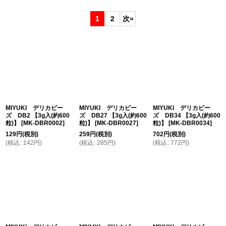
表示数
:
1
2
次
»
在庫あり
並び順
:
絞り込む
MIYUKI デリカビー
MIYUKI デリカビー
MIYUKI デリカビー
ズ DB2 【3g入(約600
ズ DB27 【3g入(約600
ズ DB34 【3g入(約600
粒)】
[
MK-DBR0002
]
粒)】
[
MK-DBR0027
]
粒)】
[
MK-DBR0034
]
129
円
(税別)
259
円
(税別)
702
円
(税別)
(
税込
:
142
円
)
(
税込
:
285
円
)
(
税込
:
772
円
)