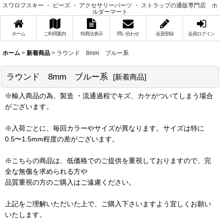
スワロフスキー ・ ビーズ ・ アクセサリーパーツ ・ ストラップの通販専門店 ホ
ルダーマート
ホーム
ご利用案内
特商法表示
問い合わせ
会員登録
会員ログイン
ホーム
>
新着商品
>
ラウンド 8mm ブルー系
ラウンド 8mm ブルー系
[
新着商品
]
※輸入商品の為、製造 ・流通過程でキズ、カケがついてしまう場合
がございます。
※入荷ごとに、毎回カラーやサイズが異なります。サイズは特に
0.5〜1.5mm程度の差がございます。
※こちらの商品は、低価格でのご提供を重視しておりますので、完
全な無傷を求められる方や
品質重視の方のご購入はご遠慮ください。
上記をご理解いただいた上で、ご購入下さいますよう宜しくお願い
いたします。