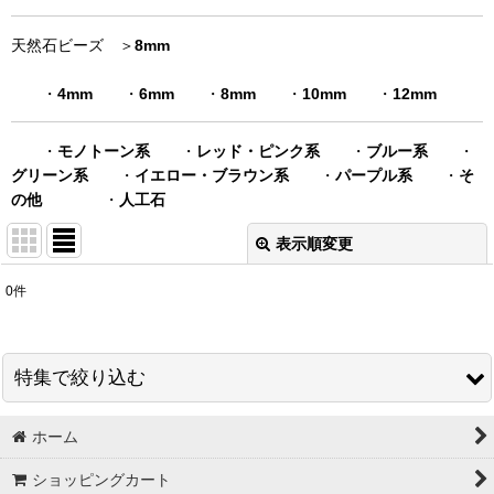
天然石ビーズ ＞
8mm
・
4mm
・
6mm
・
8mm
・
10mm
・
12mm
・
モノトーン系
・
レッド・ピンク系
・
ブルー系
・
グリーン系
・
イエロー・ブラウン系
・
パープル系
・
そ
の他
・
人工石
表示順変更
閉じる
0
件
表示数
:
在庫あり
特集で絞り込む
並び順
:
ホーム
スワロフスキー＃5328 グロス販売
絞り込む
ショッピングカート
秋特集