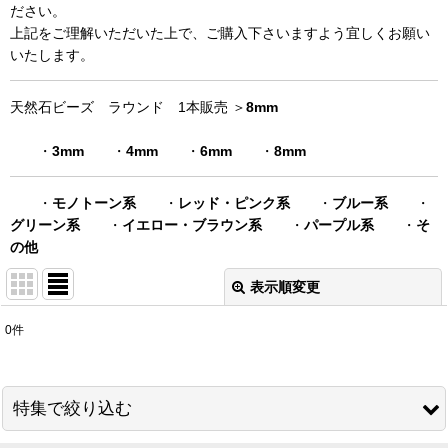
ださい。
上記をご理解いただいた上で、ご購入下さいますよう宜しくお願い
いたします。
天然石ビーズ ラウンド 1本販売 ＞
8mm
・
3mm
・
4mm
・
6mm
・
8mm
・
モノトーン系
・
レッド・ピンク系
・
ブルー系
・
グリーン系
・
イエロー・ブラウン系
・
パープル系
・
そ
の他
表示順変更
閉じる
0
件
表示数
:
在庫あり
特集で絞り込む
並び順
: