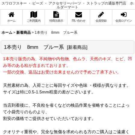
スワロフスキー ・ ビーズ ・ アクセサリーパーツ ・ ストラップの通販専門店 ホ
ルダーマート
ホーム
ご利用案内
特商法表示
問い合わせ
会員登録
会員ログイン
ホーム
>
新着商品
>
1本売り 8mm ブルー系
1本売り 8mm ブルー系
[
新着商品
]
1本売り販売の為、不純物や内包物、色ムラ、天然のキズ、ヒビ、凹
み等のある粒が含まれております。
一部の交換、返品はお受け出来ませんので予めご了承下さい。
天然素材の為、入荷ごとに毎回サイズや色味 ・模様が異なります。
サイズは特に0.5-1.5mm程度の差がございます。
当店到着後に、不良粒を省くなどの検品作業を省略することによっ
て小袋売りのものより、
割安の価格でご提供させていただいております。
クオリティ重視や、完全な無傷を求められる方のご購入はご遠慮く