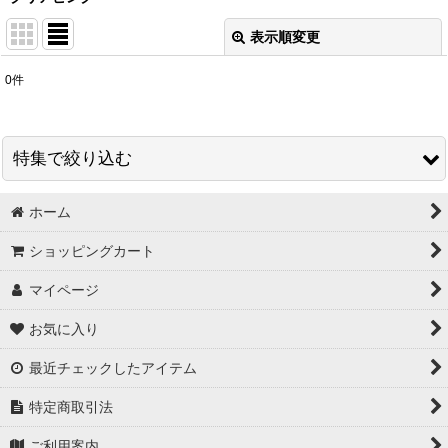
表示順変更
閉じる
0
件
表示数
:
在庫あり
特集で絞り込む
並び順
:
ホーム
スワロフスキー＃5328 グロス販売
絞り込む
ショッピングカート
秋特集
マイページ
【３０円コーナー】 ビーズ ・ チャーム
お気に入り
【３０円コーナー】 爪やすり ・ ヘアゴム
最近チェックしたアイテム
【３０円コーナー】 カメオ ・ カボション
特定商取引法
【３０円コーナー】 つぶ枠チャーム
ご利用案内