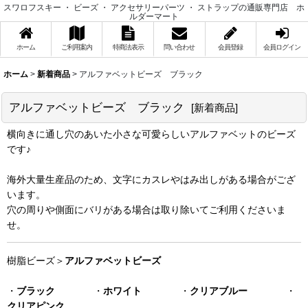
スワロフスキー ・ ビーズ ・ アクセサリーパーツ ・ ストラップの通販専門店 ホ
ルダーマート
ホーム
ご利用案内
特商法表示
問い合わせ
会員登録
会員ログイン
ホーム
>
新着商品
>
アルファベットビーズ ブラック
アルファベットビーズ ブラック
[
新着商品
]
横向きに通し穴のあいた小さな可愛らしいアルファベットのビーズ
です♪
海外大量生産品のため、文字にカスレやはみ出しがある場合がござ
います。
穴の周りや側面にバリがある場合は取り除いてご利用くださいま
せ。
樹脂ビーズ＞
アルファベットビーズ
・
ブラック
・
ホワイト
・
クリアブルー
・
クリアピンク