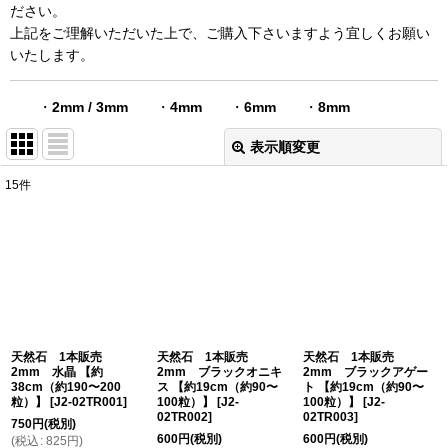
ださい。
上記をご理解いただいた上で、ご購入下さいますよう宜しくお願い
いたします。
・
2mm / 3mm
・
4mm
・
6mm
・
8mm
表示順変更
閉じる
15
件
表示数
:
在庫あり
並び順
:
絞り込む
天然石 1本販売
天然石 1本販売
天然石 1本販売
2mm 水晶 【約
2mm ブラックオニキ
2mm ブラックアゲー
38cm（約190〜200
ス 【約19cm（約90〜
ト 【約19cm（約90〜
粒）】
[
J2-02TR001
]
100粒）】
[
J2-
100粒）】
[
J2-
02TR002
]
02TR003
]
750
円
(税別)
600
円
(税別)
600
円
(税別)
(
税込
:
825
円
)