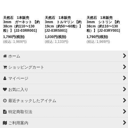
天然石 1本販売
天然石 1本販売
天然石 1本販売
3mm ガーネット 【約
3mm トルマリン 【約
3mm シトリン 【約
38cm（約110〜130
19cm（約50〜60粒）】
38cm（約110〜130
粒）】
[
J2-03RR001
]
[
J2-03RS001
]
粒）】
[
J2-03RY001
]
1,790
円
(税別)
1,030
円
(税別)
1,790
円
(税別)
(
税込
:
1,969
円
)
(
税込
:
1,133
円
)
(
税込
:
1,969
円
)
ホーム
ショッピングカート
マイページ
お気に入り
最近チェックしたアイテム
特定商取引法
ご利用案内