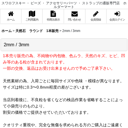
スワロフスキー ・ ビーズ ・ アクセサリーパーツ ・ ストラップの通販専門店 ホ
ルダーマート
ホーム
ご利用案内
特商法表示
問い合わせ
会員登録
会員ログイン
ホーム
>
天然石 ラウンド 1本販売
>
2mm / 3mm
2mm / 3mm
1本売り販売の為、不純物や内包物、色ムラ、天然のキズ、ヒビ、凹
み等のある粒が含まれております。
一部の交換、返品はお受け出来ませんので予めご了承下さい。
天然素材の為、入荷ごとに毎回サイズや色味 ・模様が異なります。
サイズは特に0.3〜0.8mm程度の差がございます。
当店到着後に、不良粒を省くなどの検品作業を省略することによっ
て小袋売りのものより、
割安の価格でご提供させていただいております。
クオリティ重視や、完全な無傷を求められる方のご購入はご遠慮く