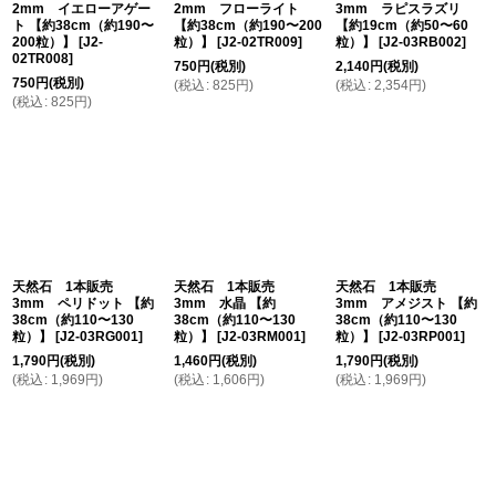
2mm イエローアゲー
2mm フローライト
3mm ラピスラズリ
ト 【約38cm（約190〜
【約38cm（約190〜200
【約19cm（約50〜60
200粒）】
[
J2-
粒）】
[
J2-02TR009
]
粒）】
[
J2-03RB002
]
02TR008
]
750
円
(税別)
2,140
円
(税別)
750
円
(税別)
(
税込
:
825
円
)
(
税込
:
2,354
円
)
(
税込
:
825
円
)
天然石 1本販売
天然石 1本販売
天然石 1本販売
3mm ペリドット 【約
3mm 水晶 【約
3mm アメジスト 【約
38cm（約110〜130
38cm（約110〜130
38cm（約110〜130
粒）】
[
J2-03RG001
]
粒）】
[
J2-03RM001
]
粒）】
[
J2-03RP001
]
1,790
円
(税別)
1,460
円
(税別)
1,790
円
(税別)
(
税込
:
1,969
円
)
(
税込
:
1,606
円
)
(
税込
:
1,969
円
)