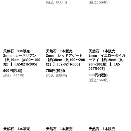
(
税込
:
660
円
)
(
税込
:
660
円
)
天然石 1本販売
天然石 1本販売
天然石 1本販売
2mm カーネリアン
2mm レッドアゲート
2mm イエロータイガ
【約19cm（約90〜100
【約38cm（約190〜200
ーアイ 【約19cm（約
粒）】
[
J2-02TR005
]
粒）】
[
J2-02TR006
]
90〜100粒）】
[
J2-
02TR007
]
600
円
(税別)
750
円
(税別)
600
円
(税別)
(
税込
:
660
円
)
(
税込
:
825
円
)
(
税込
:
660
円
)
天然石 1本販売
天然石 1本販売
天然石 1本販売