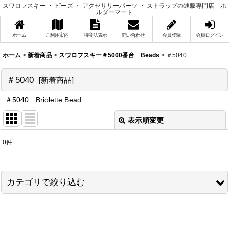
スワロフスキー ・ ビーズ ・ アクセサリーパーツ ・ ストラップの通販専門店 ホ
ルダーマート
ホーム
ご利用案内
特商法表示
問い合わせ
会員登録
会員ログイン
ホーム
>
新着商品
>
スワロフスキー＃5000番台 Beads
>
＃5040
＃5040
[
新着商品
]
＃5040 Briolette Bead
表示順変更
閉じる
0
件
表示数
:
在庫あり
カテゴリで絞り込む
並び順
:
スワロフスキー＃5000番台 Beads (全商品)
絞り込む