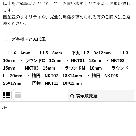
以上をご確認いただいた上で、お買い求めくださるようお願い致し
ます。
国産並のクオリティや、完全な無傷を求められる方のご購入はご遠
慮ください。
ビーズ各種＞
とんぼ玉
・
LL6 6mm
・
LL5 8mm
・
平丸 LL7 8×12mm
・
LL3
10mm
・
ラウンドC 12mm
・
NKT01 12mm
・
NKT02
15mm
・
NKT03 15mm
・
ラウンドM 18mm
・
ラウンド
L 20mm
・
楕円 NKT07 18×14mm
・
楕円 NKT08
25×17mm
・
円柱 NKT11 16×11mm
表示順変更
閉じる
6
件
表示数
:
在庫あり