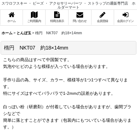
スワロフスキー ・ ビーズ ・ アクセサリーパーツ ・ ストラップの通販専門店 ホ
ルダーマート
ホーム
ご利用案内
特商法表示
問い合わせ
会員登録
会員ログイン
ホーム
>
とんぼ玉
>
楕円 NKT07 約18×14mm
楕円 NKT07 約18×14mm
こちらの商品はすべて中国製です。
気泡やヒビのような模様が入っている場合があります。
手作り品の為、サイズ、カラー、模様等が1つ1つすべて異なりま
す。
特にサイズはすべてバラバラで1-2mmの誤差があります。
白っぽい粉（研磨剤）が付着している場合がありますが、歯間ブラ
シなどで
簡単に落とすことができます（包装内にもついている場合がありま
す。）