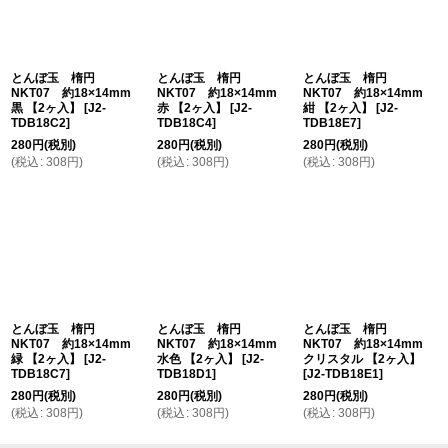
並び順
:
絞り込む
とんぼ玉 楕円
とんぼ玉 楕円
とんぼ玉 楕円
NKT07 約18×14mm
NKT07 約18×14mm
NKT07 約18×14mm
黒 【2ヶ入】
[
J2-
赤 【2ヶ入】
[
J2-
紺 【2ヶ入】
[
J2-
TDB18C2
]
TDB18C4
]
TDB18E7
]
280
円
(税別)
280
円
(税別)
280
円
(税別)
(
税込
:
308
円
)
(
税込
:
308
円
)
(
税込
:
308
円
)
とんぼ玉 楕円
とんぼ玉 楕円
とんぼ玉 楕円
NKT07 約18×14mm
NKT07 約18×14mm
NKT07 約18×14mm
緑 【2ヶ入】
[
J2-
水色 【2ヶ入】
[
J2-
クリスタル 【2ヶ入】
TDB18C7
]
TDB18D1
]
[
J2-TDB18E1
]
280
円
(税別)
280
円
(税別)
280
円
(税別)
(
税込
:
308
円
)
(
税込
:
308
円
)
(
税込
:
308
円
)