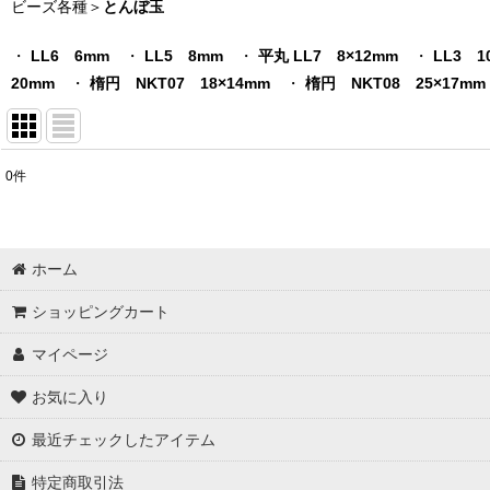
ビーズ各種＞
とんぼ玉
・
LL6 6mm
・
LL5 8mm
・
平丸 LL7 8×12mm
・
LL3 1
20mm
・
楕円 NKT07 18×14mm
・
楕円 NKT08 25×17mm
0
件
表示数
:
在庫あり
ホーム
並び順
:
ショッピングカート
マイページ
お気に入り
最近チェックしたアイテム
特定商取引法