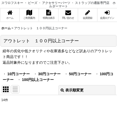
スワロフスキー ・ ビーズ ・ アクセサリーパーツ ・ ストラップの通販専門店 ホ
ルダーマート
ホーム
ご利用案内
特商法表示
問い合わせ
会員登録
会員ログイン
ホーム
>
アウトレット １００円以上コーナー
アウトレット １００円以上コーナー
経年の劣化や低クオリティや在庫過多などなど訳ありのアウトレッ
ト商品です！！
返品対象外になりますのでご注意下さい。
・
10円コーナー
・
30円コーナー
・
50円コーナー
・
100円コ
ーナー
・
100円以上コーナー
表示順変更
閉じる
14
件
表示数
: