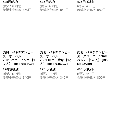
425
円
(税別)
425
円
(税別)
425
円
(税別)
(
税込
:
468
円
)
(
税込
:
468
円
)
(
税込
:
468
円
)
希望小売価格
:
850
円
希望小売価格
:
850
円
希望小売価格
:
850
円
売切 ベネチアンビー
売切 ベネチアンビー
売切 ベネチアンビー
ズ オーバル
ズ オーバル
ズ クローバ 22mm
25×13mm ピンク 【1
25×13mm 黄緑 【1ヶ
ベルデ 【1ヶ入】
[
BB-
ヶ入】
[
BB-P0463C9
]
入】
[
BB-P0462C7
]
KB22V50
]
170
円
(税別)
170
円
(税別)
400
円
(税別)
(
税込
:
187
円
)
(
税込
:
187
円
)
(
税込
:
440
円
)
希望小売価格
:
340
円
希望小売価格
:
340
円
希望小売価格
:
800
円