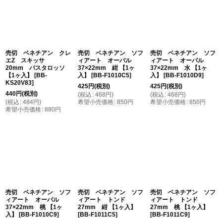
在庫あり
並び順
:
絞り込む
売切 ベネチアン クレ
売切 ベネチアン ソフ
売切 ベネチアン ソフ
エZ スキッサ
ィアート オーバル
ィアート オーバル
20mm パスタロッソ
37×22mm 紺 【1ヶ
37×22mm 水 【1ヶ
【1ヶ入】
[
BB-
入】
[
BB-F1010C5
]
入】
[
BB-F1010D9
]
KS20V83
]
425
円
(税別)
425
円
(税別)
440
円
(税別)
(
税込
:
468
円
)
(
税込
:
468
円
)
(
税込
:
484
円
)
希望小売価格
:
850
円
希望小売価格
:
850
円
希望小売価格
:
880
円
売切 ベネチアン ソフ
売切 ベネチアン ソフ
売切 ベネチアン ソフ
ィアート オーバル
ィアート トンド
ィアート トンド
37×22mm 桃 【1ヶ
27mm 紺 【1ヶ入】
27mm 桃 【1ヶ入】
入】
[
BB-F1010C9
]
[
BB-F1011C5
]
[
BB-F1011C9
]