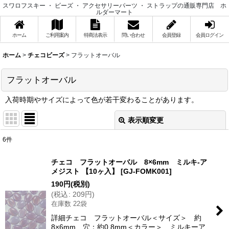
スワロフスキー ・ ビーズ ・ アクセサリーパーツ ・ ストラップの通販専門店 ホ
ルダーマート
ホーム
ご利用案内
特商法表示
問い合わせ
会員登録
会員ログイン
ホーム
>
チェコビーズ
>
フラットオーバル
フラットオーバル
入荷時期やサイズによって色が若干変わることがあります。
表示順変更
閉じる
6
件
表示数
:
チェコ フラットオーバル 8×6mm ミルキ-ア
メジスト 【10ヶ入】
[
GJ-FOMK001
]
在庫あり
190
円
(税別)
(
税込
:
209
円
)
並び順
:
在庫数 22袋
詳細チェコ フラットオーバル＜サイズ＞ 約
絞り込む
8×6mm 穴：約0.8mm＜カラー＞ ミルキーア