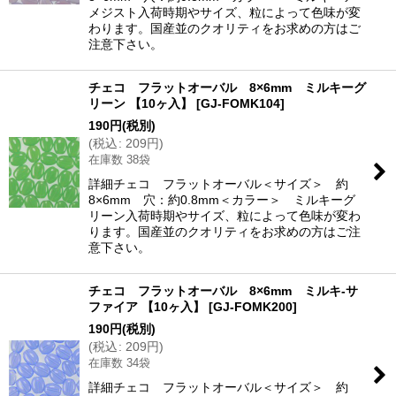
メジスト入荷時期やサイズ、粒によって色味が変
わります。国産並のクオリティをお求めの方はご
注意下さい。
チェコ フラットオーバル 8×6mm ミルキーグ
リーン 【10ヶ入】
[
GJ-FOMK104
]
190
円
(税別)
(
税込
:
209
円
)
在庫数 38袋
詳細チェコ フラットオーバル＜サイズ＞ 約
8×6mm 穴：約0.8mm＜カラー＞ ミルキーグ
リーン入荷時期やサイズ、粒によって色味が変わ
ります。国産並のクオリティをお求めの方はご注
意下さい。
チェコ フラットオーバル 8×6mm ミルキ-サ
ファイア 【10ヶ入】
[
GJ-FOMK200
]
190
円
(税別)
(
税込
:
209
円
)
在庫数 34袋
詳細チェコ フラットオーバル＜サイズ＞ 約