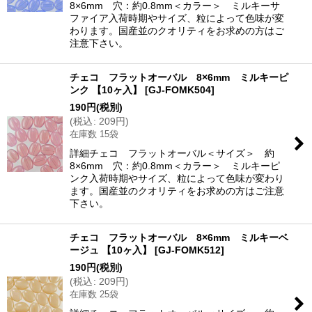
8×6mm 穴：約0.8mm＜カラー＞ ミルキーサ
ファイア入荷時期やサイズ、粒によって色味が変
わります。国産並のクオリティをお求めの方はご
注意下さい。
チェコ フラットオーバル 8×6mm ミルキーピ
ンク 【10ヶ入】
[
GJ-FOMK504
]
190
円
(税別)
(
税込
:
209
円
)
在庫数 15袋
詳細チェコ フラットオーバル＜サイズ＞ 約
8×6mm 穴：約0.8mm＜カラー＞ ミルキーピ
ンク入荷時期やサイズ、粒によって色味が変わり
ます。国産並のクオリティをお求めの方はご注意
下さい。
チェコ フラットオーバル 8×6mm ミルキーベ
ージュ 【10ヶ入】
[
GJ-FOMK512
]
190
円
(税別)
(
税込
:
209
円
)
在庫数 25袋