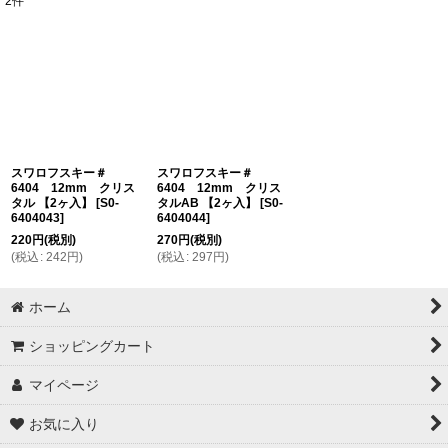
2
件
表示数
:
在庫あり
並び順
:
絞り込む
スワロフスキー＃
スワロフスキー＃
6404 12mm クリス
6404 12mm クリス
タル 【2ヶ入】
[
S0-
タルAB 【2ヶ入】
[
S0-
6404043
]
6404044
]
220
円
(税別)
270
円
(税別)
(
税込
:
242
円
)
(
税込
:
297
円
)
ホーム
ショッピングカート
マイページ
お気に入り