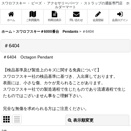
スワロフスキー ・ ビーズ ・ アクセサリーパーツ ・ ストラップの通販専門店 ホ
ルダーマート
ホーム
ご利用案内
特商法表示
問い合わせ
会員登録
会員ログイン
ホーム
>
スワロフスキー＃6000番台 Pendants
>
＃6404
＃6404
＃6404 Octagon Pendant
【検品基準及び製造上のキズに関する免責について】
スワロフスキー社の検品基準に基づき、入出庫しております。
表面には、小さな傷、カケが見られることがあります。
スワロフスキー社での製造過程で生じたものであり流通過程で生じ
たものではございません事をご理解下さい。
完全な無傷を求められる方はご注意ください。
表示順変更
閉じる