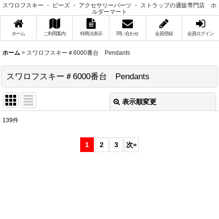
スワロフスキー ・ ビーズ ・ アクセサリーパーツ ・ ストラップの通販専門店 ホ
ルダーマート
ホーム
ご利用案内
特商法表示
問い合わせ
会員登録
会員ログイン
ホーム
>
スワロフスキー＃6000番台 Pendants
スワロフスキー＃6000番台 Pendants
表示順変更
閉じる
139
件
サブカテゴリ
:
1
2
3
次
»
表示数
:
在庫あり
並び順
: