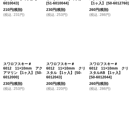
6010043
]
[
S1-6010044
]
【1ヶ入】
[
S0-6012760
]
210
円
(税別)
230
円
(税別)
260
円
(税別)
(
税込
:
231
円
)
(
税込
:
253
円
)
(
税込
:
286
円
)
スワロフスキー＃
スワロフスキー＃
スワロフスキー＃
6012 11×10mm アク
6012 11×10mm クリ
6012 11×10mm クリ
アマリン 【1ヶ入】
[
S0-
スタル 【1ヶ入】
[
S0-
スタルAB 【1ヶ入】
6012000
]
6012043
]
[
S0-6012044
]
230
円
(税別)
200
円
(税別)
260
円
(税別)
(
税込
:
253
円
)
(
税込
:
220
円
)
(
税込
:
286
円
)