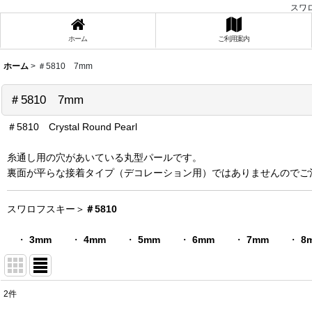
スワ
ホーム
ご利用案内
ホーム
>
＃5810 7mm
＃5810 7mm
＃5810 Crystal Round Pearl
糸通し用の穴があいている丸型パールです。
裏面が平らな接着タイプ（デコレーション用）ではありませんのでご
スワロフスキー＞
＃5810
・
3mm
・
4mm
・
5mm
・
6mm
・
7mm
・
8
2
件
表示数
: