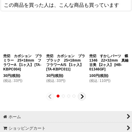
この商品を買った人は、こんな商品も買っています
売切 カボション プラ
売切 カボション プラ
売切 すかしパーツ 蝶
ミラー 25×18mm フ
ブラック 25×18mm
1346 22×32mm 真鍮
ラワーA 【1ヶ入】
[
TA-
フラワーA/S 【1ヶ入】
古美 【2ヶ入】
[
HB-
KBPC004
]
[
TA-KBPC011
]
01346GF
]
30
円
(税別)
30
円
(税別)
100
円
(税別)
(
税込
:
33
円
)
(
税込
:
33
円
)
(
税込
:
110
円
)
ホーム
ショッピングカート