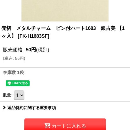
売切 メタルチャーム ピン付ハート1683 銀古美 【1
ヶ入】
[
FK-H1683SF
]
販売価格
:
50
円
(税別)
(
税込
:
55
円
)
在庫数 1袋
数量
:
返品特約に関する重要事項
カートに入れる