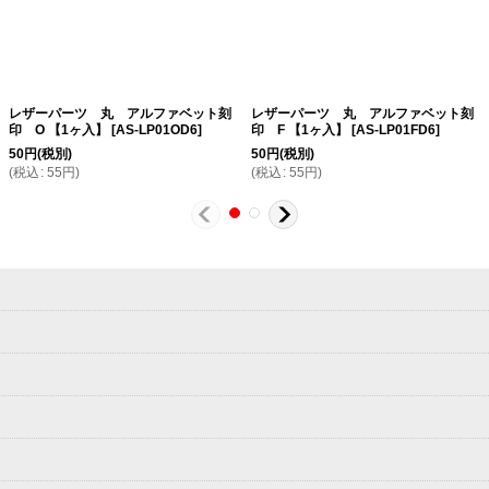
レザーパーツ 丸 アルファベット刻
レザーパーツ 丸 アルファベット刻
印 O 【1ヶ入】
[
AS-LP01OD6
]
印 F 【1ヶ入】
[
AS-LP01FD6
]
50
円
(税別)
50
円
(税別)
(
税込
:
55
円
)
(
税込
:
55
円
)