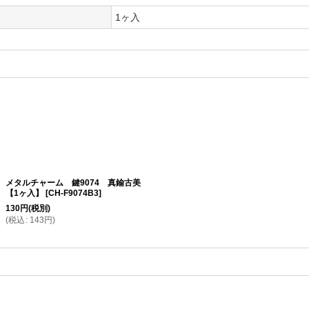
1ヶ入
メタルチャーム 鍵9074 真鍮古美
【1ヶ入】
[
CH-F9074B3
]
130
円
(税別)
(
税込
:
143
円
)