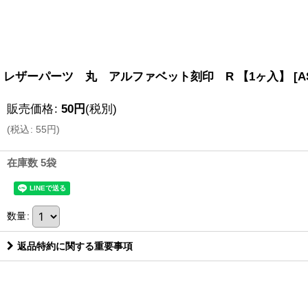
レザーパーツ 丸 アルファベット刻印 R 【1ヶ入】
[
A
販売価格
:
50
円
(税別)
(
税込
:
55
円
)
在庫数 5袋
数量
:
返品特約に関する重要事項