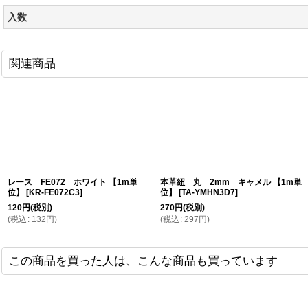
入数
関連商品
レース FE072 ホワイト 【1m単
本革紐 丸 2mm キャメル 【1m単
位】
[
KR-FE072C3
]
位】
[
TA-YMHN3D7
]
120
円
(税別)
270
円
(税別)
(
税込
:
132
円
)
(
税込
:
297
円
)
この商品を買った人は、こんな商品も買っています