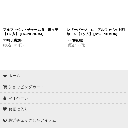
アルファベットチャーム R 銀古美
レザーパーツ 丸 アルファベット刻
【1ヶ入】
[
FK-INCHRB4
]
印 A 【1ヶ入】
[
AS-LP01AD6
]
110
円
(税別)
50
円
(税別)
(
税込
:
121
円
)
(
税込
:
55
円
)
ホーム
ショッピングカート
マイページ
お気に入り
最近チェックしたアイテム