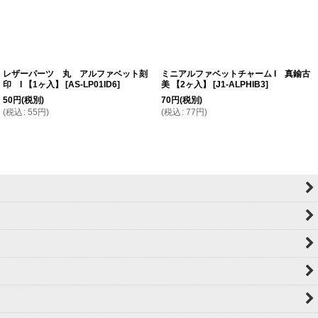
レザーパーツ 丸 アルファベット刻
ミニアルファベットチャーム I 真鍮古
印 I 【1ヶ入】
[
AS-LP01ID6
]
美 【2ヶ入】
[
J1-ALPHIB3
]
50
円
(税別)
70
円
(税別)
(
税込
:
55
円
)
(
税込
:
77
円
)