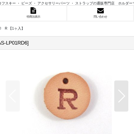
ロフスキー ・ ビーズ ・ アクセサリーパーツ ・ ストラップの通販専門店 ホルダー
特商法表示
問い合わせ
 R 【1ヶ入】
AS-LP01RD6
]