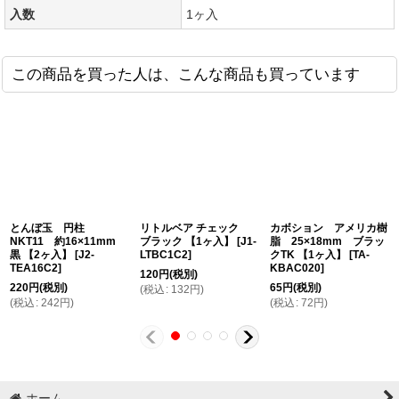
入数
1ヶ入
この商品を買った人は、こんな商品も買っています
とんぼ玉 円柱
リトルベア チェック
カボション アメリカ樹
NKT11 約16×11mm
ブラック 【1ヶ入】
[
J1-
脂 25×18mm ブラッ
黒 【2ヶ入】
[
J2-
LTBC1C2
]
クTK 【1ヶ入】
[
TA-
TEA16C2
]
KBAC020
]
120
円
(税別)
220
円
(税別)
65
円
(税別)
(
税込
:
132
円
)
(
税込
:
242
円
)
(
税込
:
72
円
)
ホーム