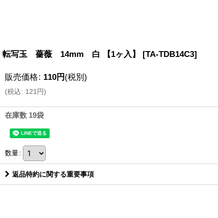
転写玉 薔薇 14mm 白 【1ヶ入】
[
TA-TDB14C3
]
販売価格
:
110
円
(税別)
(
税込
:
121
円
)
在庫数 19袋
数量
:
返品特約に関する重要事項