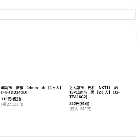
転写玉 薔薇 14mm 金 【1ヶ入】
とんぼ玉 円柱 NKT11 約
[
FK-TDB14GD
]
16×11mm 黒 【2ヶ入】
[
J2-
TEA16C2
]
110
円
(税別)
220
円
(税別)
(
税込
:
121
円
)
(
税込
:
242
円
)