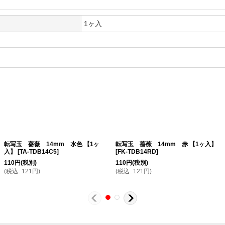
1ヶ入
転写玉 薔薇 14mm 水色 【1ヶ
転写玉 薔薇 14mm 赤 【1ヶ入】
入】
[
TA-TDB14C5
]
[
FK-TDB14RD
]
110
円
(税別)
110
円
(税別)
(
税込
:
121
円
)
(
税込
:
121
円
)