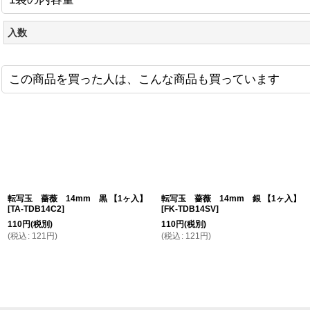
入数
この商品を買った人は、こんな商品も買っています
転写玉 薔薇 14mm 黒 【1ヶ入】
転写玉 薔薇 14mm 銀 【1ヶ入】
[
TA-TDB14C2
]
[
FK-TDB14SV
]
110
円
(税別)
110
円
(税別)
(
税込
:
121
円
)
(
税込
:
121
円
)