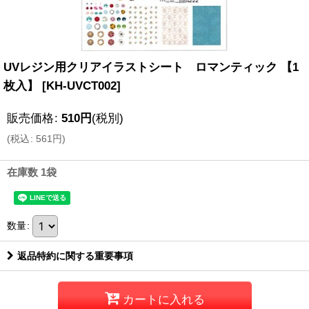
UVレジン用クリアイラストシート ロマンティック 【1
枚入】
[
KH-UVCT002
]
販売価格
:
510
円
(税別)
(
税込
:
561
円
)
在庫数 1袋
数量
:
返品特約に関する重要事項
カートに入れる