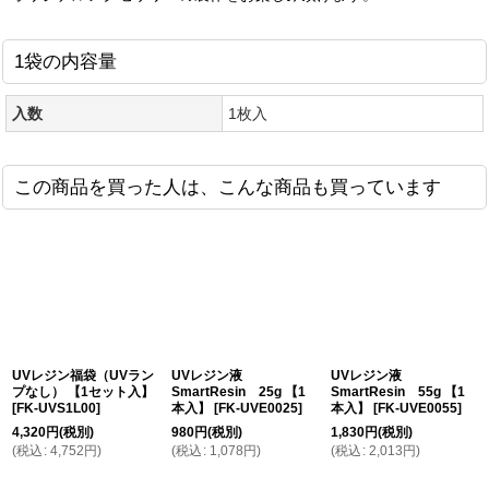
1袋の内容量
入数
1枚入
この商品を買った人は、こんな商品も買っています
UVレジン福袋（UVラン
UVレジン液
UVレジン液
プなし） 【1セット入】
SmartResin 25g 【1
SmartResin 55g 【1
[
FK-UVS1L00
]
本入】
[
FK-UVE0025
]
本入】
[
FK-UVE0055
]
4,320
円
(税別)
980
円
(税別)
1,830
円
(税別)
(
税込
:
4,752
円
)
(
税込
:
1,078
円
)
(
税込
:
2,013
円
)