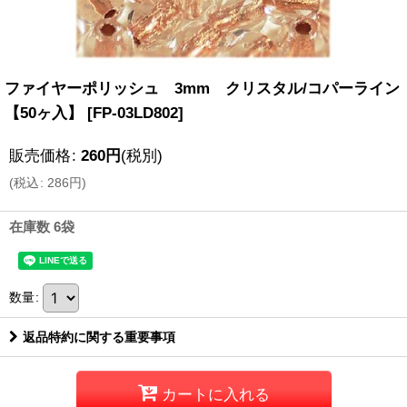
ファイヤーポリッシュ 3mm クリスタル/コパーライン
【50ヶ入】
[
FP-03LD802
]
販売価格
:
260
円
(税別)
(
税込
:
286
円
)
在庫数 6袋
数量
:
返品特約に関する重要事項
カートに入れる