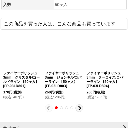
入数
50ヶ入
この商品を買った人は、こんな商品も買っています
ファイヤーポリッシュ
ファイヤーポリッシュ
ファイヤーポリッシュ
3mm クリスタル/ゴー
3mm ジョンキル/コパ
3mm ターコイズ/コパ
ルドライン 【50ヶ入】
ーライン 【50ヶ入】
ーライン 【50ヶ入】
[
FP-03LD801
]
[
FP-03LD803
]
[
FP-03LD804
]
370
円
(税別)
260
円
(税別)
260
円
(税別)
(
税込
:
407
円
)
(
税込
:
286
円
)
(
税込
:
286
円
)
ホーム