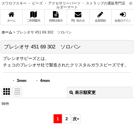
スワロフスキー ・ ビーズ ・ アクセサリーパーツ ・ ストラップの通販専門店 ホ
ルダーマート
ホーム
ご利用案内
特商法表示
問い合わせ
会員登録
会員ログイン
ホーム
>
プレシオサ 451 69 302 ソロバン
プレシオサ 451 69 302 ソロバン
プレシオサビーズとは、
チェコのプレシオサ社で製造されたクリスタルガラスビーズです。
・
3mm
・
4mm
表示順変更
閉じる
98
件
サブカテゴリ
:
1
2
次
»
表示数
: