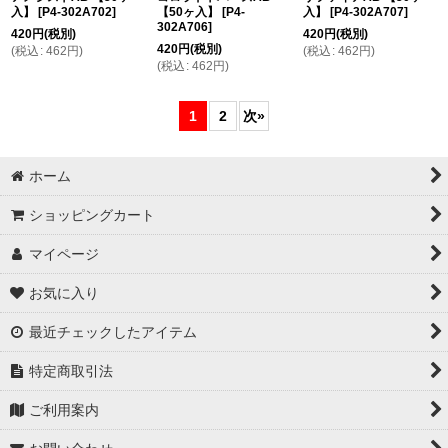
入】
[
P4-302A702
]
【50ヶ入】
[
P4-
入】
[
P4-302A707
]
302A706
]
420
円
(税別)
420
円
(税別)
420
円
(税別)
(
税込
:
462
円
)
(
税込
:
462
円
)
(
税込
:
462
円
)
1
2
次
»
ホーム
ショッピングカート
マイページ
お気に入り
最近チェックしたアイテム
特定商取引法
ご利用案内