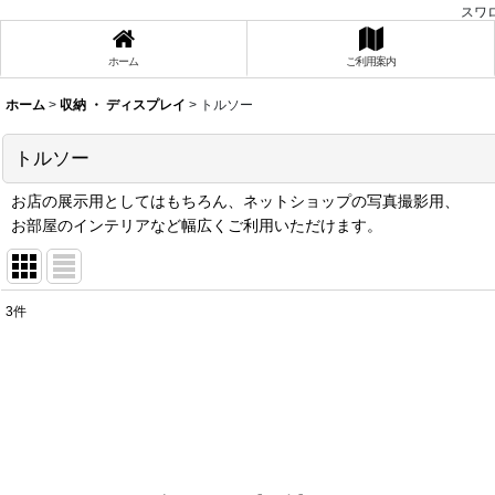
スワ
ホーム
ご利用案内
ホーム
>
収納 ・ ディスプレイ
>
トルソー
トルソー
お店の展示用としてはもちろん、ネットショップの写真撮影用、
お部屋のインテリアなど幅広くご利用いただけます。
3
件
表示数
:
在庫あり
並び順
: