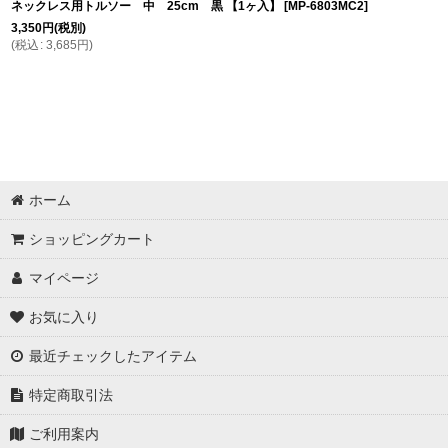
ネックレス用トルソー 中 25cm 黒 【1ヶ入】
[
MP-6803MC2
]
3,350
円
(税別)
(
税込
:
3,685
円
)
ホーム
ショッピングカート
マイページ
お気に入り
最近チェックしたアイテム
特定商取引法
ご利用案内