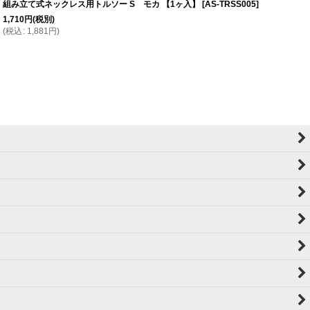
組み立て式ネックレス用トルソー S モカ 【1ヶ入】
[
AS-TRSS005
]
1,710
円
(税別)
(
税込
:
1,881
円
)