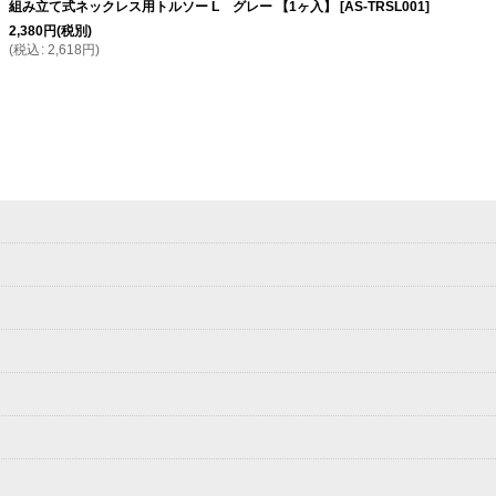
組み立て式ネックレス用トルソー L グレー 【1ヶ入】
[
AS-TRSL001
]
2,380
円
(税別)
(
税込
:
2,618
円
)