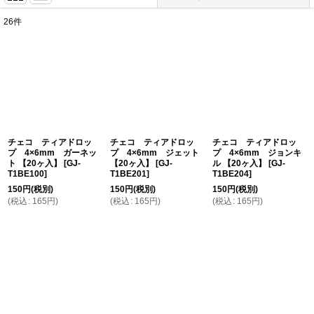
26
件
表示数
:
在庫あり
並び順
:
絞り込む
チェコ ティアドロッ
チェコ ティアドロッ
チェコ ティアドロッ
プ 4×6mm ガーネッ
プ 4×6mm ジェット
プ 4×6mm ジョンキ
ト 【20ヶ入】
[
GJ-
【20ヶ入】
[
GJ-
ル 【20ヶ入】
[
GJ-
T1BE100
]
T1BE201
]
T1BE204
]
150
円
(税別)
150
円
(税別)
150
円
(税別)
(
税込
:
165
円
)
(
税込
:
165
円
)
(
税込
:
165
円
)