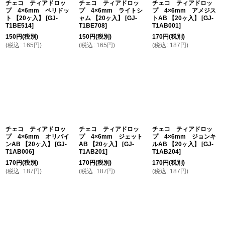
チェコ ティアドロッ
チェコ ティアドロッ
チェコ ティアドロッ
プ 4×6mm ペリドッ
プ 4×6mm ライトシ
プ 4×6mm アメジス
ト 【20ヶ入】
[
GJ-
ャム 【20ヶ入】
[
GJ-
トAB 【20ヶ入】
[
GJ-
T1BE514
]
T1BE708
]
T1AB001
]
150
円
(税別)
150
円
(税別)
170
円
(税別)
(
税込
:
165
円
)
(
税込
:
165
円
)
(
税込
:
187
円
)
チェコ ティアドロッ
チェコ ティアドロッ
チェコ ティアドロッ
プ 4×6mm オリバイ
プ 4×6mm ジェット
プ 4×6mm ジョンキ
ンAB 【20ヶ入】
[
GJ-
AB 【20ヶ入】
[
GJ-
ルAB 【20ヶ入】
[
GJ-
T1AB006
]
T1AB201
]
T1AB204
]
170
円
(税別)
170
円
(税別)
170
円
(税別)
(
税込
:
187
円
)
(
税込
:
187
円
)
(
税込
:
187
円
)