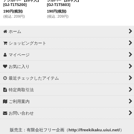
アシルバー 【20ヶ入】
シルバー 【20ヶ入】
[
GJ-T1TS200
]
[
GJ-T1TS603
]
190
円
(税別)
190
円
(税別)
(
税込
:
209
円
)
(
税込
:
209
円
)
ホーム
ショッピングカート
マイページ
お気に入り
最近チェックしたアイテム
特定商取引法
ご利用案内
お問い合わせ
販売主：有限会社フリー企画（
http://freekikaku.uiui.net/
）