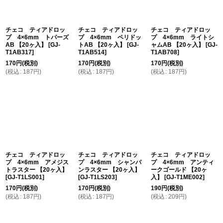
チェコ ティアドロッ
チェコ ティアドロッ
チェコ ティアドロッ
プ 4×6mm トパーズ
プ 4×6mm ペリドッ
プ 4×6mm ライトシ
AB 【20ヶ入】
[
GJ-
トAB 【20ヶ入】
[
GJ-
ャムAB 【20ヶ入】
[
GJ-
T1AB317
]
T1AB514
]
T1AB708
]
170
円
(税別)
170
円
(税別)
170
円
(税別)
(
税込
:
187
円
)
(
税込
:
187
円
)
(
税込
:
187
円
)
チェコ ティアドロッ
チェコ ティアドロッ
チェコ ティアドロッ
プ 4×6mm アメジス
プ 4×6mm シャンパ
プ 4×6mm アンティ
トラスター 【20ヶ入】
ンラスター 【20ヶ入】
ークゴールド 【20ヶ
[
GJ-T1LS001
]
[
GJ-T1LS203
]
入】
[
GJ-T1ME002
]
170
円
(税別)
170
円
(税別)
190
円
(税別)
(
税込
:
187
円
)
(
税込
:
187
円
)
(
税込
:
209
円
)