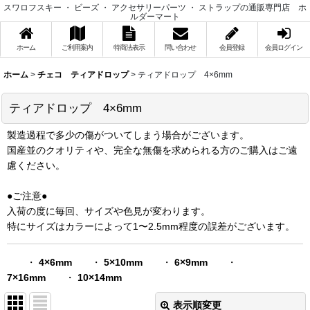
スワロフスキー ・ ビーズ ・ アクセサリーパーツ ・ ストラップの通販専門店 ホ
ルダーマート
ホーム
ご利用案内
特商法表示
問い合わせ
会員登録
会員ログイン
ホーム
>
チェコ ティアドロップ
>
ティアドロップ 4×6mm
ティアドロップ 4×6mm
製造過程で多少の傷がついてしまう場合がございます。
国産並のクオリティや、完全な無傷を求められる方のご購入はご遠
慮ください。
●ご注意●
入荷の度に毎回、サイズや色見が変わります。
特にサイズはカラーによって1〜2.5mm程度の誤差がございます。
・
4×6mm
・
5×10mm
・
6×9mm
・
7×16mm
・
10×14mm
表示順変更
閉じる