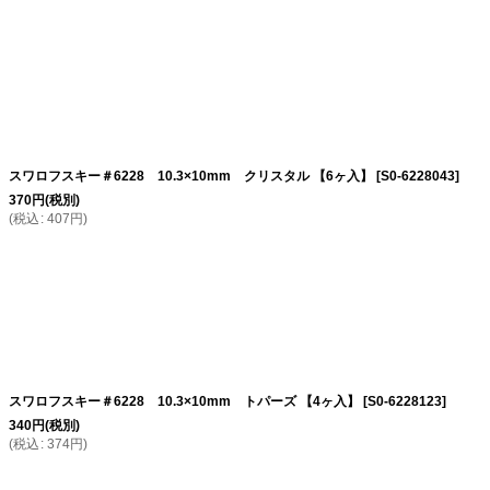
スワロフスキー＃6228 10.3×10mm クリスタル 【6ヶ入】
[
S0-6228043
]
370
円
(税別)
(
税込
:
407
円
)
スワロフスキー＃6228 10.3×10mm トパーズ 【4ヶ入】
[
S0-6228123
]
340
円
(税別)
(
税込
:
374
円
)