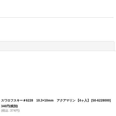
閉じる
スワロフスキー＃6228 10.3×10mm アクアマリン 【4ヶ入】
[
S0-6228000
]
340
円
(税別)
(
税込
:
374
円
)