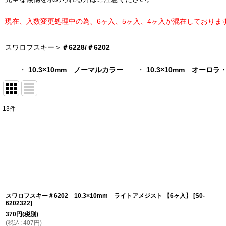
現在、入数変更処理中の為、6ヶ入、5ヶ入、4ヶ入が混在しておりま
スワロフスキー＞
＃6228/＃6202
・
10.3×10mm ノーマルカラー
・
10.3×10mm オーロ
13
件
表示数
:
在庫あり
並び順
:
スワロフスキー＃6202 10.3×10mm ライトアメジスト 【6ヶ入】
[
S0-
6202322
]
370
円
(税別)
(
税込
:
407
円
)