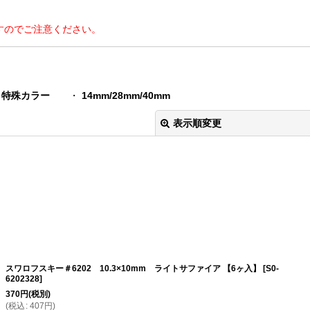
すのでご注意ください。
ラ・特殊カラー
・
14mm/28mm/40mm
表示順変更
絞り込む
スワロフスキー＃6202 10.3×10mm ライトサファイア 【6ヶ入】
[
S0-
6202328
]
370
円
(税別)
(
税込
:
407
円
)