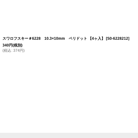
スワロフスキー＃6228 10.3×10mm ペリドット 【4ヶ入】
[
S0-6228212
]
340
円
(税別)
(
税込
:
374
円
)