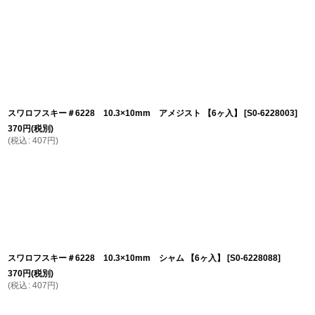
スワロフスキー＃6228 10.3×10mm アメジスト 【6ヶ入】
[
S0-6228003
]
370
円
(税別)
(
税込
:
407
円
)
スワロフスキー＃6228 10.3×10mm シャム 【6ヶ入】
[
S0-6228088
]
370
円
(税別)
(
税込
:
407
円
)