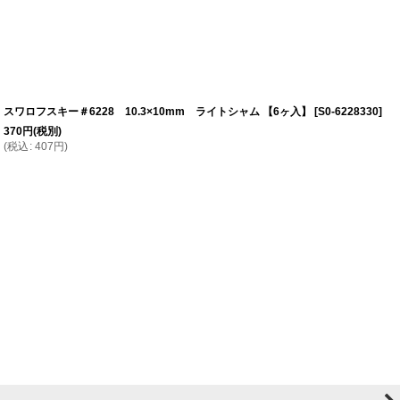
スワロフスキー＃6228 10.3×10mm ライトシャム 【6ヶ入】
[
S0-6228330
]
370
円
(税別)
(
税込
:
407
円
)