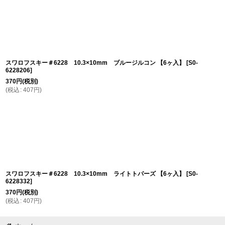
スワロフスキー＃6228 10.3×10mm ブルージルコン 【6ヶ入】
[
S0-
6228206
]
370
円
(税別)
(
税込
:
407
円
)
スワロフスキー＃6228 10.3×10mm ライトトパーズ 【6ヶ入】
[
S0-
6228332
]
370
円
(税別)
(
税込
:
407
円
)