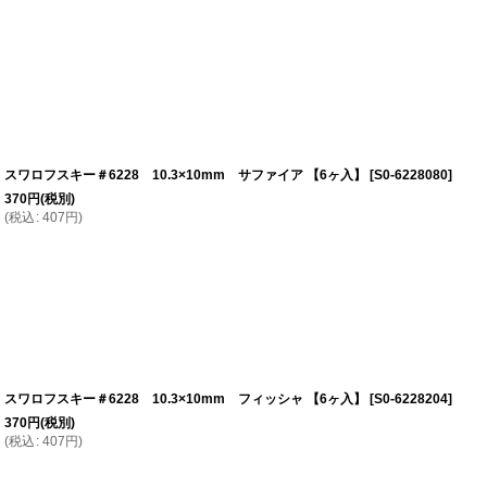
スワロフスキー＃6228 10.3×10mm サファイア 【6ヶ入】
[
S0-6228080
]
370
円
(税別)
(
税込
:
407
円
)
スワロフスキー＃6228 10.3×10mm フィッシャ 【6ヶ入】
[
S0-6228204
]
370
円
(税別)
(
税込
:
407
円
)