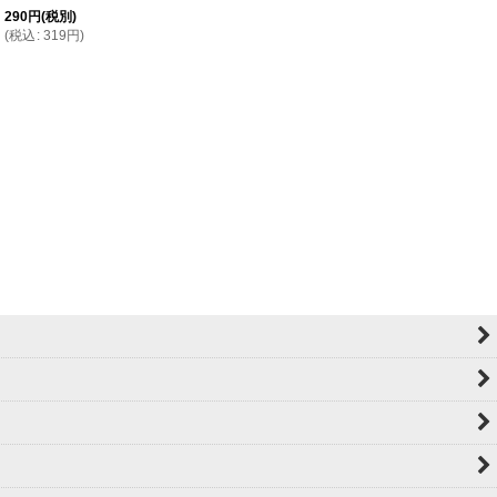
290
円
(税別)
(
税込
:
319
円
)