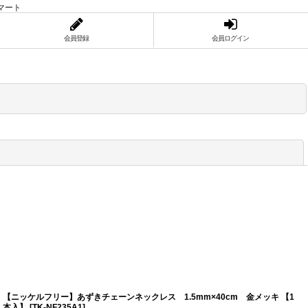
マート
会員登録
会員ログイン
閉じる
【ニッケルフリー】あずきチェーンネックレス 1.5mm×40cm 金メッキ 【1
本入】
[
TK-NF235A1
]