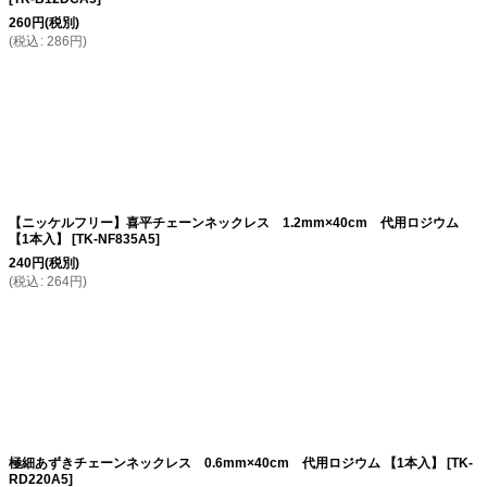
260
円
(税別)
(
税込
:
286
円
)
【ニッケルフリー】喜平チェーンネックレス 1.2mm×40cm 代用ロジウム
【1本入】
[
TK-NF835A5
]
240
円
(税別)
(
税込
:
264
円
)
極細あずきチェーンネックレス 0.6mm×40cm 代用ロジウム 【1本入】
[
TK-
RD220A5
]