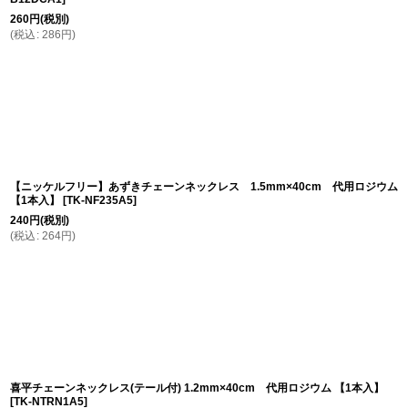
260
円
(税別)
(
税込
:
286
円
)
【ニッケルフリー】あずきチェーンネックレス 1.5mm×40cm 代用ロジウム
【1本入】
[
TK-NF235A5
]
240
円
(税別)
(
税込
:
264
円
)
喜平チェーンネックレス(テール付) 1.2mm×40cm 代用ロジウム 【1本入】
[
TK-NTRN1A5
]