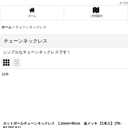
スワ
ホーム
ご利用案内
ホーム
>
チェーンネックレス
チェーンネックレス
シンプルなチェーンネックレスです！
10
件
表示数
:
在庫あり
並び順
:
カットボールチェーンネックレス 1.2mm×40cm 金メッキ 【1本入】
[
TK-
B12DCA1
]