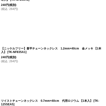
240
円
(税別)
(
税込
:
264
円
)
【ニッケルフリー】喜平チェーンネックレス 1.2mm×40cm 金メッキ 【1本
入】
[
TK-NF835A1
]
240
円
(税別)
(
税込
:
264
円
)
ツイストチェーンネックレス 0.7mm×40cm 代用ロジウム 【1本入】
[
TK-
125SEA5
]