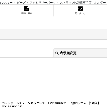
ロフスキー ・ ビーズ ・ アクセサリーパーツ ・ ストラップの通販専門店 ホルダー
特商法表示
問い合わせ
表示順変更
絞り込む
カットボールチェーンネックレス 1.2mm×40cm 代用ロジウム 【1本入】
[
TK-B12DCA5
]