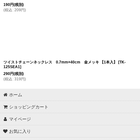
190
円
(税別)
(
税込
:
209
円
)
ツイストチェーンネックレス 0.7mm×40cm 金メッキ 【1本入】
[
TK-
125SEA1
]
290
円
(税別)
(
税込
:
319
円
)
ホーム
ショッピングカート
マイページ
お気に入り